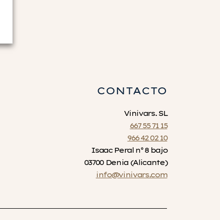
CONTACTO
Vinivars. SL
667 55 71 15
966 42 02 10
Isaac Peral nº 8 bajo
03700 Denia (Alicante)
info@vinivars.com