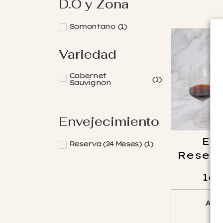
D.O y Zona
Somontano
(
1
)
Variedad
Cabernet
(
1
)
Sauvignon
Envejecimiento
En
Reserva (24 Meses)
(
1
)
Reserv
16.
Añad
car