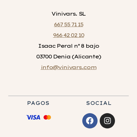
Vinivars. SL
667 55 71 15
966 42 02 10
Isaac Peral nº 8 bajo
03700 Denia (Alicante)
info@vinivars.com
PAGOS
SOCIAL