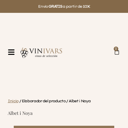
Envío
GRATIS
a partir de 100€
0
Inicio
/ Elaborador del producto / Albet i Noya
Albet i Noya