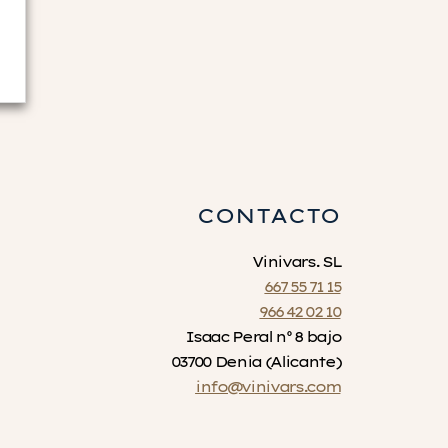
CONTACTO
Vinivars. SL
667 55 71 15
966 42 02 10
Isaac Peral nº 8 bajo
03700 Denia (Alicante)
info@vinivars.com