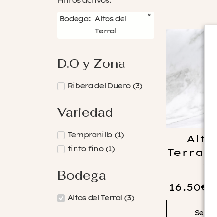
Filtros activos:
×
Bodega
:
Altos del
Terral
D.O y Zona
Ribera del Duero
(
3
)
Variedad
Tempranillo
(
1
)
Alto
tinto fino
(
1
)
Terral 
20
Bodega
16.50
€
Altos del Terral
(
3
)
Selec