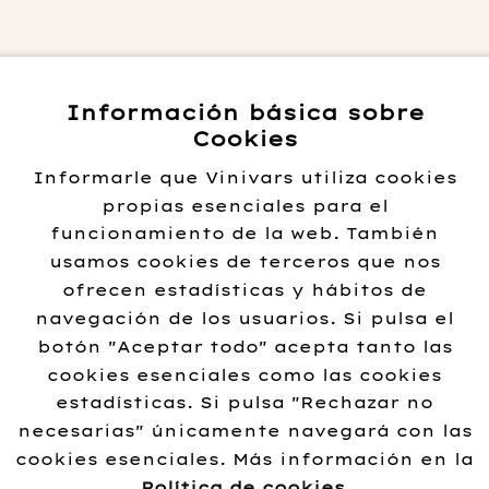
Información básica sobre
Cookies
Informarle que Vinivars utiliza cookies
propias esenciales para el
funcionamiento de la web. También
usamos cookies de terceros que nos
ofrecen estadísticas y hábitos de
s del
Altos del
Alto
navegación de los usuarios. Si pulsa el
Crianza
Terral Cuvee
Terral
botón "Aceptar todo" acepta tanto las
19
Julia 2015
cookies esenciales como las cookies
28.
estadísticas. Si pulsa "Rechazar no
-
32.00
€
43.95
€
necesarias" únicamente navegará con las
Lee
cookies esenciales. Más información en la
cionar
Añadir al
Política de cookies