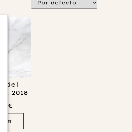
s del
 T1 2018
50
€
r más