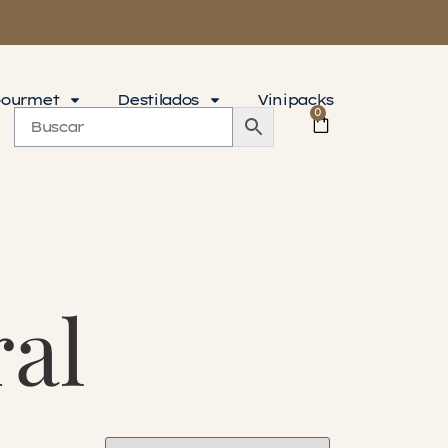
ourmet
Destilados
Vinipacks
0
ral