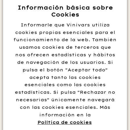
Información básica sobre
Sal Albariño
Cookies
13.50
€
Informarle que Vinivars utiliza
cookies propias esenciales para el
Leer más
funcionamiento de la web. También
usamos cookies de terceros que
nos ofrecen estadísticas y hábitos
de navegación de los usuarios. Si
pulsa el botón "Aceptar todo"
acepta tanto las cookies
esenciales como las cookies
CONTACTO
estadísticas. Si pulsa "Rechazar no
Vinivars. SL
necesarias" únicamente navegará
con las cookies esenciales. Más
667 55 71 15
información en la
966 42 02 10
Política de cookies