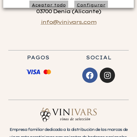
Isaac Peral nº 8 bajo
Aceptar todo
Configurar
03700 Denia (Alicante)
info@vinivars.com
Rechazar no necesarias
PAGOS
SOCIAL
Empresa familiar dedicada a la distribución de las marcas de