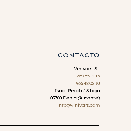
CONTACTO
Vinivars. SL
667 55 71 15
966 42 02 10
Isaac Peral nº 8 bajo
03700 Denia (Alicante)
info@vinivars.com