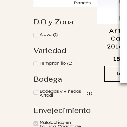
francés
D.O y Zona
Arta
Alava
(
1
)
Carr
2016/
Variedad
188
Tempranillo
(
1
)
Leer
Bodega
Bodegas y Viñedos
(
1
)
Artadi
Envejecimiento
Maloláctica en
barrica. Crianza de