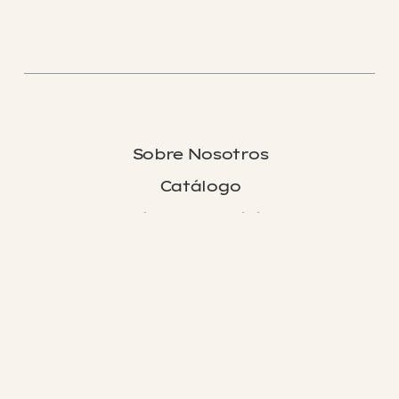
Sobre Nosotros
Catálogo
Terminos y condiciones
Política de privacidad
Política de cookies
Política de envios
© 2026 VINIVARS