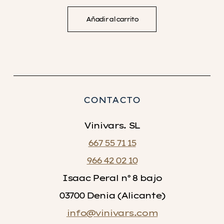
Añadir al carrito
CONTACTO
Vinivars. SL
667 55 71 15
966 42 02 10
Isaac Peral nº 8 bajo
03700 Denia (Alicante)
info@vinivars.com