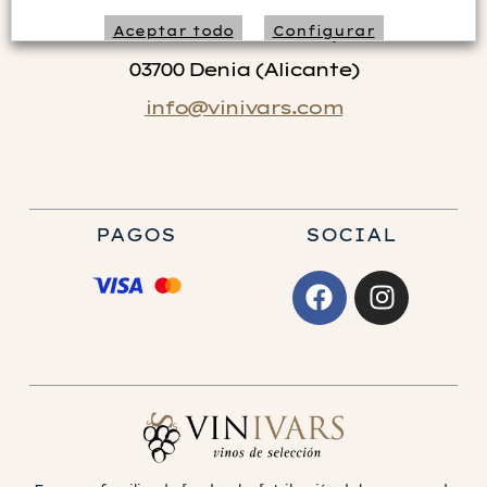
Isaac Peral nº 8 bajo
Aceptar todo
Configurar
03700 Denia (Alicante)
Rechazar no necesarias
info@vinivars.com
PAGOS
SOCIAL