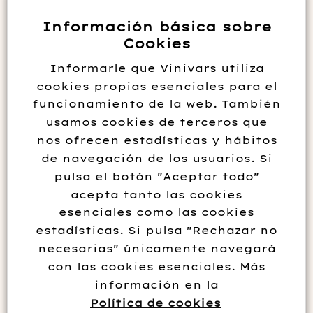
Información básica sobre
Cookies
Arizcuren Sologarnacha 2018
Informarle que Vinivars utiliza
26.95
€
cookies propias esenciales para el
funcionamiento de la web. También
Leer más
usamos cookies de terceros que
nos ofrecen estadísticas y hábitos
de navegación de los usuarios. Si
pulsa el botón "Aceptar todo"
acepta tanto las cookies
esenciales como las cookies
CONTACTO
estadísticas. Si pulsa "Rechazar no
necesarias" únicamente navegará
Vinivars. SL
con las cookies esenciales. Más
667 55 71 15
información en la
Política de cookies
966 42 02 10