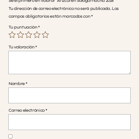
Sé el primero en valorar “Arizcuren Sologarnacha 2018”
Tu dirección de correo electrónico no será publicada.
Los
campos obligatorios están marcados con
*
Tu puntuación
*
Tu valoración
*
Nombre
*
Correo electrónico
*