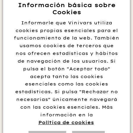
Información básica sobre
La garnacha era la variedad mayoritaria hasta hace no más
Cookies
de 40 años en la Rioja Baja, pero en la actualidad menos del
Informarle que Vinivars utiliza
10% de la superficie plantada.
cookies propias esenciales para el
Este vino refleja las cualidades de esta variedad en los viñedos
funcionamiento de la web. También
en altura de las laderas norte de la Sierra de Yerga y la
usamos cookies de terceros que
idoneidad de las mismas para su cultivo.
nos ofrecen estadísticas y hábitos
de navegación de los usuarios. Si
Sin existencias
pulsa el botón "Aceptar todo"
acepta tanto las cookies
esenciales como las cookies
estadísticas. Si pulsa "Rechazar no
Información adicional
necesarias" únicamente navegará
con las cookies esenciales. Más
Envejecimiento
12 meses en barricas usadas grandes
información en la
Variedad
Garnacha
Política de cookies
Sabor en Boca
frutos rojos y picantes