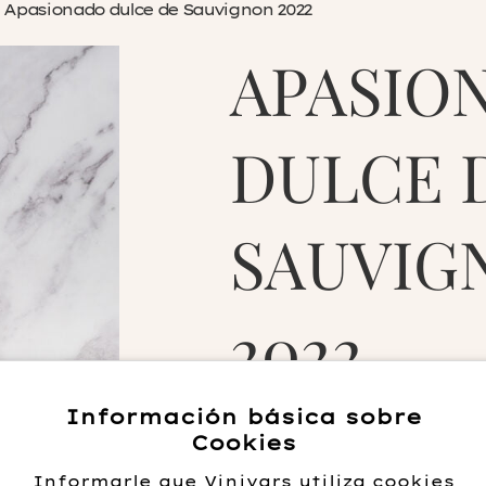
Apasionado dulce de Sauvignon 2022
APASIO
DULCE 
SAUVIG
2022
12.95
€
Información básica sobre
Cookies
Informarle que Vinivars utiliza cookies