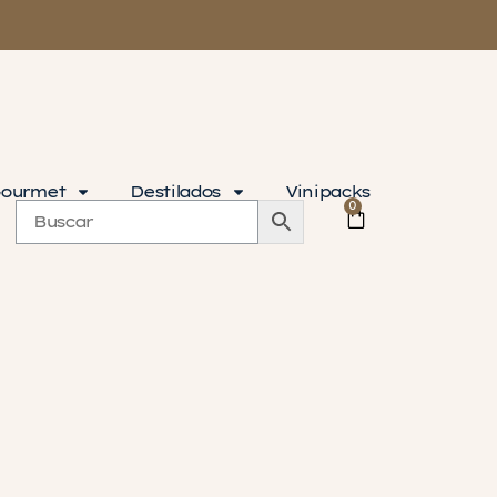
ourmet
Destilados
Vinipacks
0