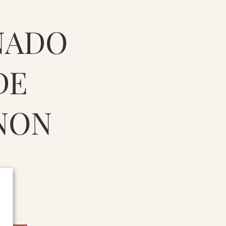
NADO
DE
NON