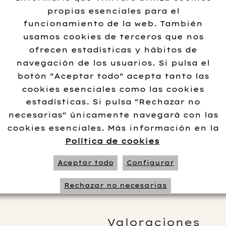
propias esenciales para el
Añadir al carrito
funcionamiento de la web. También
usamos cookies de terceros que nos
ofrecen estadísticas y hábitos de
navegación de los usuarios. Si pulsa el
botón "Aceptar todo" acepta tanto las
Información adi
cookies esenciales como las cookies
estadísticas. Si pulsa "Rechazar no
Elaborador
Bodegas Jose Pari
necesarias" únicamente navegará con las
Variedad
Sauvignon Blanc
cookies esenciales. Más información en la
Añada
2021
Política de cookies
Formato
50 cl
Aceptar todo
Configurar
Rechazar no necesarias
Valoraciones