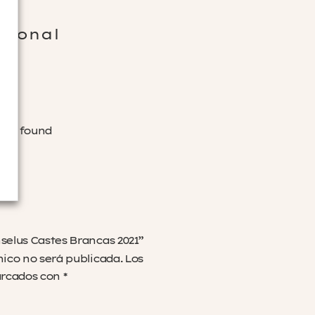
cional
was found
selus Castes Brancas 2021”
nico no será publicada.
Los
arcados con
*