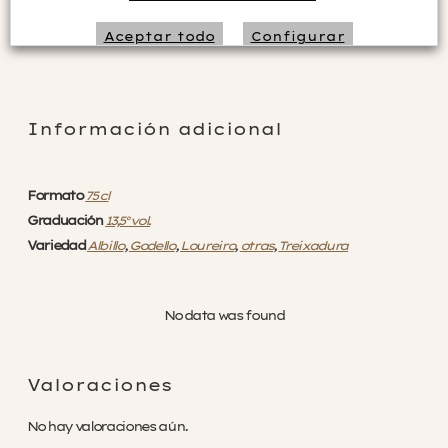
Añadir al carrito
Aceptar todo
Configurar
Rechazar no necesarias
Información adicional
Formato
75 cl
Graduación
13,5° vol.
Variedad
Albillo
,
Godello
,
Loureiro
,
otras
,
Treixadura
No data was found
Valoraciones
No hay valoraciones aún.