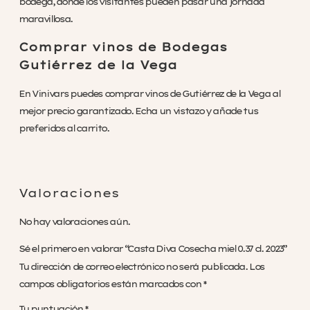
bodega, donde los visitantes pueden pasar una jornada
maravillosa.
Comprar vinos de Bodegas
Gutiérrez de la Vega
En Vinivars puedes comprar vinos de Gutiérrez de la Vega al
mejor precio garantizado. Echa un vistazo y añade tus
preferidos al carrito.
Valoraciones
No hay valoraciones aún.
Sé el primero en valorar “Casta Diva Cosecha miel 0.37 cl. 2023”
Tu dirección de correo electrónico no será publicada.
Los
campos obligatorios están marcados con
*
Tu puntuación
*