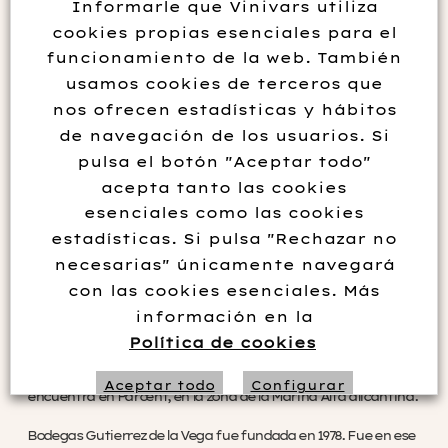
Informarle que Vinivars utiliza
cookies propias esenciales para el
Información adicional
funcionamiento de la web. También
usamos cookies de terceros que
nos ofrecen estadísticas y hábitos
Elaborador
Bodegas Gutierrez de la Vega
de navegación de los usuarios. Si
Formato
0.37 cl
,
1,5 L Magnum
pulsa el botón "Aceptar todo"
Graduación
13,5° vol.
acepta tanto las cookies
Variedad
Moscatel de alejandria
esenciales como las cookies
estadísticas. Si pulsa "Rechazar no
necesarias" únicamente navegará
con las cookies esenciales. Más
Descripción de la bodega
información en la
Política de cookies
Gutiérrez de la Vega es una destacada bodega de vinos
ubicada en la región de Alicante. Es pequeña, familiar y se
Aceptar todo
Configurar
encuentra en Parcent, en la zona de la Marina Alta alicantina.
Bodegas Gutierrez de la Vega fue fundada en 1978. Fue en ese
Rechazar no necesarias