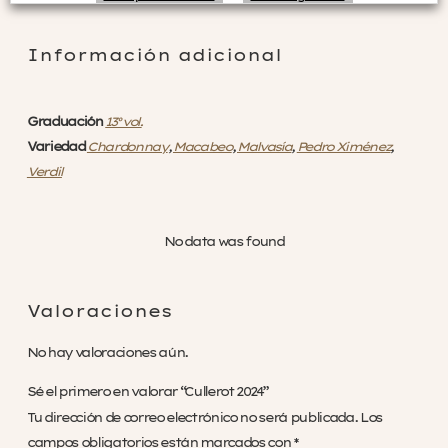
Rechazar no necesarias
Información adicional
Graduación
13º vol.
Variedad
Chardonnay
,
Macabeo
,
Malvasía
,
Pedro Ximénez
,
Verdil
No data was found
Valoraciones
No hay valoraciones aún.
Sé el primero en valorar “Cullerot 2024”
Tu dirección de correo electrónico no será publicada.
Los
campos obligatorios están marcados con
*