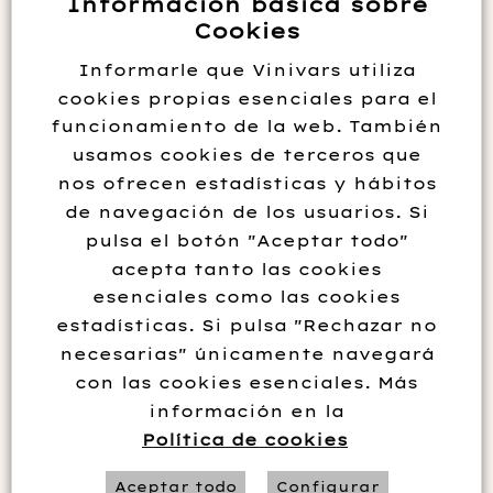
Información básica sobre
Cookies
Informarle que Vinivars utiliza
cookies propias esenciales para el
funcionamiento de la web. También
usamos cookies de terceros que
nos ofrecen estadísticas y hábitos
de navegación de los usuarios. Si
pulsa el botón "Aceptar todo"
CULLEROT 2024
acepta tanto las cookies
esenciales como las cookies
estadísticas. Si pulsa "Rechazar no
12.95
€
necesarias" únicamente navegará
con las cookies esenciales. Más
información en la
Añadir al carrito
Política de cookies
Aceptar todo
Configurar