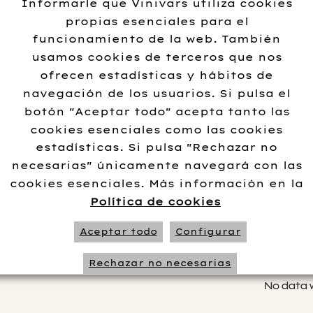
Informarle que Vinivars utiliza cookies
criarán durante 8 meses.
propias esenciales para el
funcionamiento de la web. También
En nariz hay toques florales y
usamos cookies de terceros que nos
caracteriza por su mínimo filt
ofrecen estadísticas y hábitos de
clarificar.
navegación de los usuarios. Si pulsa el
botón "Aceptar todo" acepta tanto las
cookies esenciales como las cookies
Añadir al carrito
estadísticas. Si pulsa "Rechazar no
necesarias" únicamente navegará con las
cookies esenciales. Más información en la
Política de cookies
Información adi
Aceptar todo
Configurar
Rechazar no necesarias
No data 