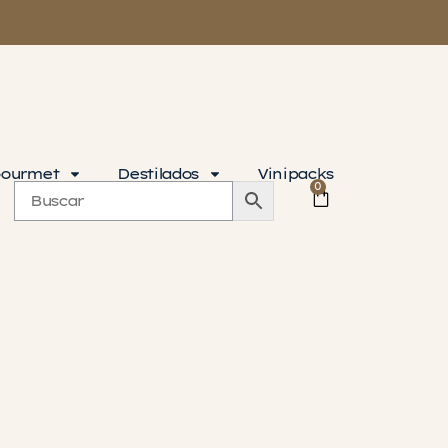
ourmet
Destilados
Vinipacks
0