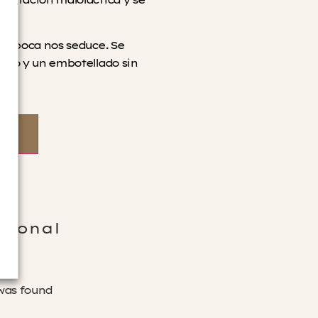
 en boca nos seduce. Se
rado y un embotellado sin
cional
was found