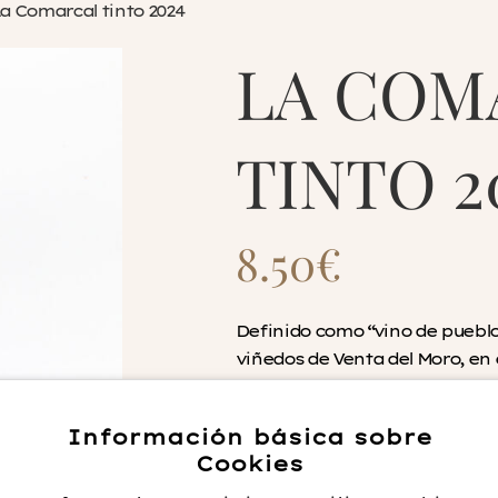
a Comarcal tinto 2024
LA COM
TINTO 2
8.50
€
Definido como “vino de pueblo
viñedos de Venta del Moro, en 
Garnacha (80%) de la parcela e
Bobal y Syrah. Se elaboran de
Información básica sobre
propias. Si bien la garnacha 
Cookies
acero inoxidable, las demás se
donde se llevará a cabo la fer