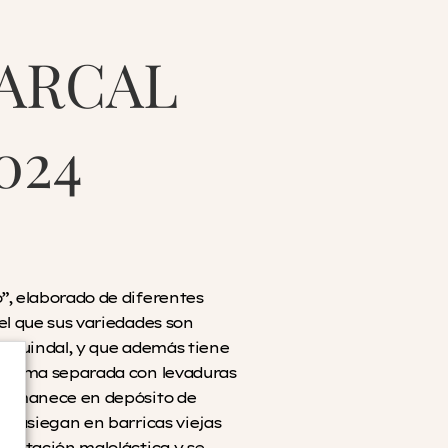
ARCAL
024
”, elaborado de diferentes
el que sus variedades son
l Guindal, y que además tiene
 forma separada con levaduras
permanece en depósito de
 trasiegan en barricas viejas
mentación maloláctica y se