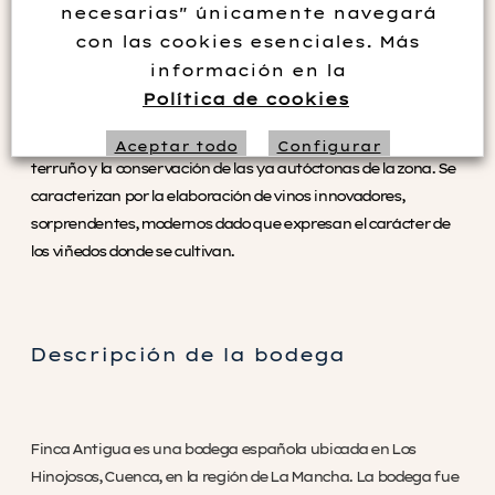
Situada entre las provincias de Cuenca y Toledo, Finca
necesarias" únicamente navegará
Antigua es la bodega de la DO La Mancha de Familia Martínez
con las cookies esenciales. Más
Bujanda que adquiere en el año 1999 después de infructuosas
información en la
búsquedas por todo el territorio nacional. Tras la a
Política de cookies
reconversión de la finca concluyeron con la plantación de
nuevas variedades con gran potencial de adaptación al
Aceptar todo
Configurar
terruño y la conservación de las ya autóctonas de la zona. Se
caracterizan por la elaboración de vinos innovadores,
Rechazar no necesarias
sorprendentes, modernos dado que expresan el carácter de
los viñedos donde se cultivan.
Descripción de la bodega
Finca Antigua es una bodega española ubicada en Los
Hinojosos, Cuenca, en la región de La Mancha. La bodega fue