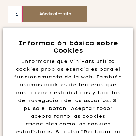
Añadir al carrito
Información básica sobre
Cookies
Información adicional
Informarle que Vinivars utiliza
cookies propias esenciales para el
Elaborador
Bodega Finca Antigua
funcionamiento de la web. También
Formato
75 cl
usamos cookies de terceros que
Graduación
14º vol.
nos ofrecen estadísticas y hábitos
Variedad
Syrah
de navegación de los usuarios. Si
pulsa el botón "Aceptar todo"
acepta tanto las cookies
Descripción
esenciales como las cookies
estadísticas. Si pulsa "Rechazar no