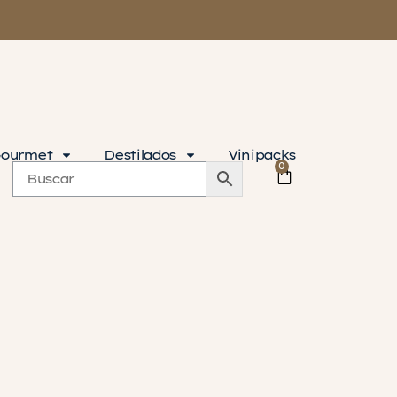
ourmet
Destilados
Vinipacks
0