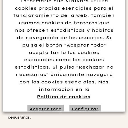
Informarle que Vinivars utiliza
Graduación
14º vol.
cookies propias esenciales para el
Variedad
Graciano
,
Tempranillo
funcionamiento de la web. También
usamos cookies de terceros que
nos ofrecen estadísticas y hábitos
Descripción
de navegación de los usuarios. Si
pulsa el botón "Aceptar todo"
De la mano de Gonzalo Antón en Villabuena de Álava y junto a
acepta tanto las cookies
él un grupo de amigos y empresarios alaveses construyen en
esenciales como las cookies
el año 1987 las Bodegas Izadi que posteriormente en el año
estadísticas. Si pulsa "Rechazar no
2000 junto a su hijo Lalo se verá expandida la empresa bajo el
necesarias" únicamente navegará
grupo Artevino abordando proyectos de Finca VillaCreces
con las cookies esenciales. Más
(D.O Ribera del Duero), Bodegas Vetus (D.O Toro y D.O Rueda)
información en la
y Orben (D.O Rioja).
Política de cookies
Las cuatro bodegas son únicas en su territorio, ahora bien
Aceptar todo
Configurar
tienen un elemento común que es la calidad en la elaboración
de sus vinos.
Rechazar no necesarias