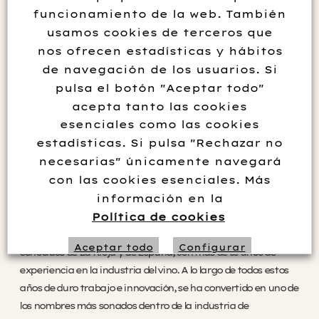
funcionamiento de la web. También
Información adicional
usamos cookies de terceros que
nos ofrecen estadísticas y hábitos
de navegación de los usuarios. Si
Elaborador
Jesus Madrazo
pulsa el botón "Aceptar todo"
Formato
1,5 L Magnum
,
75 cl
acepta tanto las cookies
Variedad
Garnacha
,
Graciano
,
Mazuelo
,
Merlot
,
Tempranillo
esenciales como las cookies
Añada
2019
estadísticas. Si pulsa "Rechazar no
necesarias" únicamente navegará
con las cookies esenciales. Más
información en la
Descripción de la bodega
Política de cookies
Jesús Madrazo es uno de los elaboradores de vinos más
Aceptar todo
Configurar
conocidos de La Rioja y de España, con más de 30 años de
experiencia en la industria del vino. A lo largo de todos estos
Rechazar no necesarias
años de duro trabajo e innovación, se ha convertido en uno de
los nombres más sonados dentro de la industria de