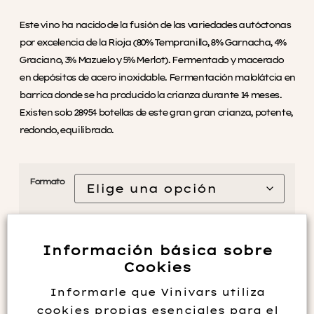
Este vino ha nacido de la fusión de las variedades autóctonas
por excelencia de la Rioja (80% Tempranillo, 8% Garnacha, 4%
Graciano, 3% Mazuelo y 5% Merlot). Fermentado y macerado
en depósitos de acero inoxidable. Fermentación malolátcia en
barrica donde se ha producido la crianza durante 14 meses.
Existen solo 28954 botellas de este gran gran crianza, potente,
redondo, equilibrado.
Formato
Información básica sobre
Añadir al carrito
Cookies
Informarle que Vinivars utiliza
cookies propias esenciales para el