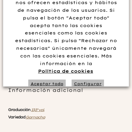
nos ofrecen estadísticas y hábitos
para todos los paladares. Tiene crianza en barrica durante
de navegación de los usuarios. Si
tres meses y el resto madurará en depósito en contacto con
pulsa el botón "Aceptar todo"
sus propias lías.
acepta tanto las cookies
El viñedo está situado en las zonas de Tudelilla y La Rioja
esenciales como las cookies
Central. Sorprende en estas tierras esa variedad de garnacha
estadísticas. Si pulsa "Rechazar no
, también llamada La maldita en la Rioja.
necesarias" únicamente navegará
con las cookies esenciales. Más
Sin existencias
información en la
Política de cookies
Aceptar todo
Configurar
Información adicional
Rechazar no necesarias
Graduación
13,5° vol.
Variedad
Garnacha