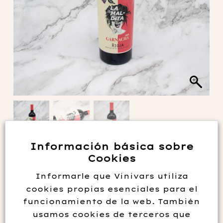
Información básica sobre
LA MALDITA TINTO 2021
Cookies
Informarle que Vinivars utiliza
6.75
€
cookies propias esenciales para el
funcionamiento de la web. También
usamos cookies de terceros que
Vino muy fresco , elaborado con garnacha, muy agradable