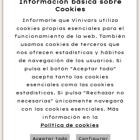
Información básica sobre
Cookies
Informarle que Vinivars utiliza
cookies propias esenciales para el
funcionamiento de la web. También
usamos cookies de terceros que
nos ofrecen estadísticas y hábitos
de navegación de los usuarios. Si
pulsa el botón "Aceptar todo"
acepta tanto las cookies
esenciales como las cookies
NUITS ST. GEORGES
estadísticas. Si pulsa "Rechazar no
PREMIER CRU PINOT
necesarias" únicamente navegará
NOIR (BORGOÑA)
con las cookies esenciales. Más
información en la
Política de cookies
95.00
€
Aceptar todo
Configurar