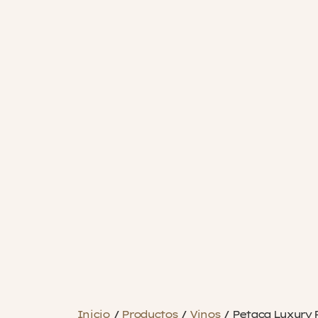
Inicio
/
Productos
/
Vinos
/
Petaca Luxury P