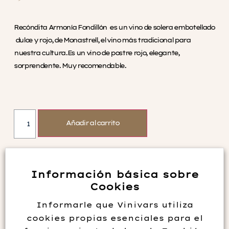
Recóndita Armonía Fondillón es un vino de solera embotellado
dulce y rojo, de Monastrell, el vino más tradicional para
nuestra cultura.Es un vino de postre rojo, elegante,
sorprendente. Muy recomendable.
Añadir al carrito
Información básica sobre
Cookies
Información adicional
Informarle que Vinivars utiliza
cookies propias esenciales para el
Elaborador
Bodegas Gutierrez de la Vega