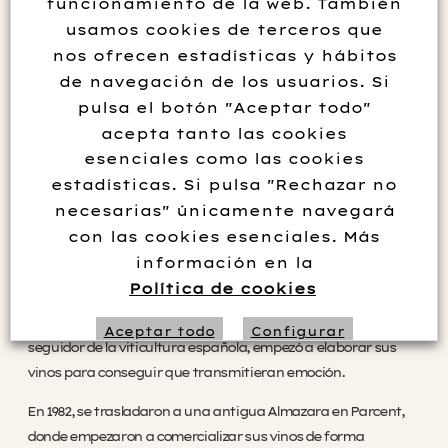
funcionamiento de la web. También
Graduación
14º vol.
usamos cookies de terceros que
Formato
37 cl
nos ofrecen estadísticas y hábitos
Variedad
Monastrell
,
Syrah
de navegación de los usuarios. Si
pulsa el botón "Aceptar todo"
acepta tanto las cookies
esenciales como las cookies
Descripción de la bodega
estadísticas. Si pulsa "Rechazar no
Gutiérrez de la Vega es una destacada bodega de vinos
necesarias" únicamente navegará
ubicada en la región de Alicante. Es pequeña, familiar y se
con las cookies esenciales. Más
encuentra en Parcent, en la zona de la Marina Alta alicantina.
información en la
Política de cookies
Bodegas Gutierrez de la Vega fue fundada en 1978. Fue en ese
momento cuando Don Felipe, marino de profesión y fiel
Aceptar todo
Configurar
seguidor de la viticultura española, empezó a elaborar sus
vinos para conseguir que transmitieran emoción.
Rechazar no necesarias
En 1982, se trasladaron a una antigua Almazara en Parcent,
donde empezaron a comercializar sus vinos de forma