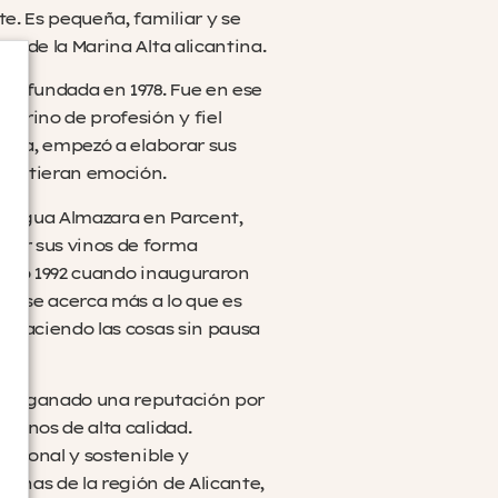
te. Es pequeña, familiar y se
na de la Marina Alta alicantina.
ue fundada en 1978. Fue en ese
arino de profesión y fiel
añola, empezó a elaborar sus
nsmitieran emoción.
antigua Almazara en Parcent,
zar sus vinos de forma
l año 1992 cuando inauguraron
e se acerca más a lo que es
, haciendo las cosas sin pausa
 ha ganado una reputación por
 vinos de alta calidad.
dicional y sostenible y
tonas de la región de Alicante,