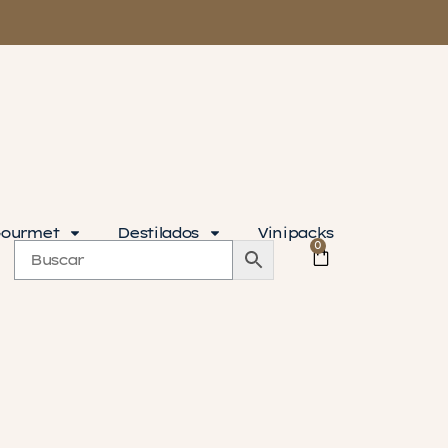
ourmet
Destilados
Vinipacks
0