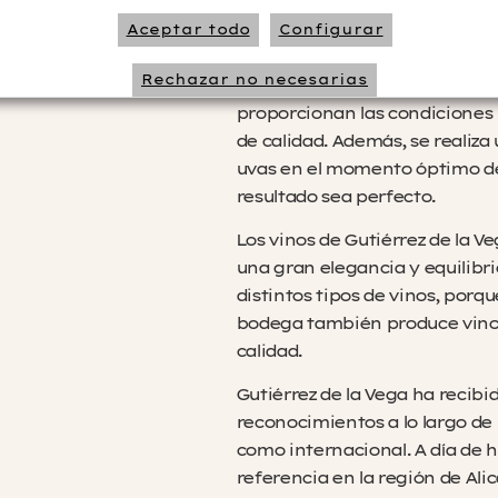
como Monastrell, Alicante Bou
Aceptar todo
Configurar
Sus viñedos se encuentran en z
Rechazar no necesarias
región, donde el clima mediter
proporcionan las condiciones i
de calidad. Además, se realiza
uvas en el momento óptimo de
resultado sea perfecto.
Los vinos de Gutiérrez de la V
una gran elegancia y equilib
distintos tipos de vinos, porque
bodega también produce vinos
calidad.
Gutiérrez de la Vega ha recib
reconocimientos a lo largo de l
como internacional. A día de h
referencia en la región de Ali