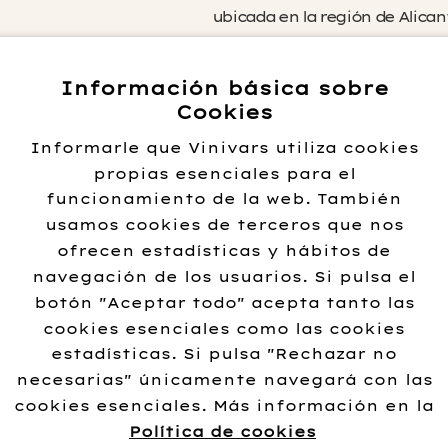
ubicada en la región de Alican
encuentra en Parcent, en la zo
Bodegas Gutierrez de la Vega f
Información básica sobre
momento cuando Don Felipe, m
Cookies
seguidor de la viticultura esp
Informarle que Vinivars utiliza cookies
vinos para conseguir que tra
propias esenciales para el
En 1982, se trasladaron a una 
funcionamiento de la web. También
donde empezaron a comerciali
usamos cookies de terceros que nos
internacional. No fue hasta e
ofrecen estadísticas y hábitos de
una bodega más funcional y qu
navegación de los usuarios. Si pulsa el
hoy en día. Una gran evolución
botón "Aceptar todo" acepta tanto las
pero sin prisa.
cookies esenciales como las cookies
estadísticas. Si pulsa "Rechazar no
Desde entonces, la bodega se
necesarias" únicamente navegará con las
su enfoque en la producción de
cookies esenciales. Más información en la
Apuestan por la viticultura tra
Política de cookies
trabajan con variedades autóc