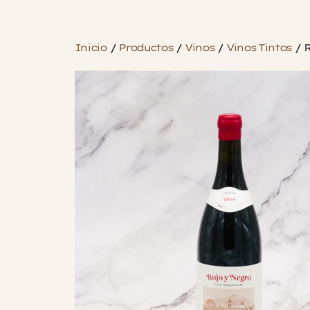
Inicio
/
Productos
/
Vinos
/
Vinos Tintos
/
R