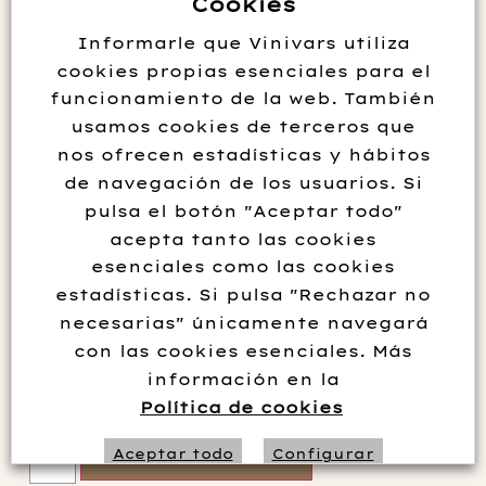
Cookies
Informarle que Vinivars utiliza
cookies propias esenciales para el
funcionamiento de la web. También
usamos cookies de terceros que
nos ofrecen estadísticas y hábitos
de navegación de los usuarios. Si
pulsa el botón "Aceptar todo"
acepta tanto las cookies
esenciales como las cookies
estadísticas. Si pulsa "Rechazar no
RON SANTA TERESA 1796
necesarias" únicamente navegará
con las cookies esenciales. Más
45.95
€
información en la
Política de cookies
Añadir al carrito
Aceptar todo
Configurar