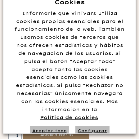
Cookies
Informarle que Vinivars utiliza
cookies propias esenciales para el
funcionamiento de la web. También
usamos cookies de terceros que
nos ofrecen estadísticas y hábitos
de navegación de los usuarios. Si
pulsa el botón "Aceptar todo"
acepta tanto las cookies
esenciales como las cookies
WHISKY CHIVAS ROYAL
estadísticas. Si pulsa "Rechazar no
SALUTE 21 AÑOS
necesarias" únicamente navegará
con las cookies esenciales. Más
información en la
135.00
€
Política de cookies
Aceptar todo
Configurar
Añadir al carrito