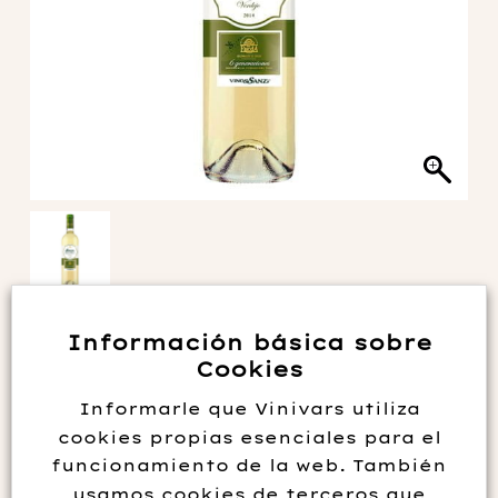
SANZ VERDEJO 2025
Información básica sobre
Cookies
8.10
€
Informarle que Vinivars utiliza
cookies propias esenciales para el
funcionamiento de la web. También
Como sucede en todas las bodegas esta gama de vinos (Sanz
usamos cookies de terceros que
Clásico, Sanz Verdejo y Sanz Sauvignon) serán su buque