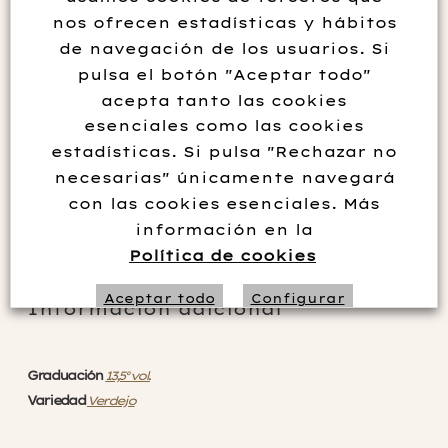
nos ofrecen estadísticas y hábitos
insignia. Una herencia con una historia profunda de
de navegación de los usuarios. Si
prestigio.
pulsa el botón "Aceptar todo"
Elaborado con la variedad insignia de la Seca , es joven,
acepta tanto las cookies
afrutado, brillante. Es una joya de Rueda.
esenciales como las cookies
estadísticas. Si pulsa "Rechazar no
necesarias" únicamente navegará
Añadir al carrito
con las cookies esenciales. Más
información en la
Política de cookies
Aceptar todo
Configurar
Información adicional
Rechazar no necesarias
Graduación
13,5° vol.
Variedad
Verdejo