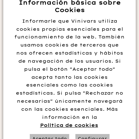
Información básica sobre
Cookies
Informarle que Vinivars utiliza
cookies propias esenciales para el
funcionamiento de la web. También
usamos cookies de terceros que
nos ofrecen estadísticas y hábitos
de navegación de los usuarios. Si
pulsa el botón "Aceptar todo"
TORO ALBALA DON PX
acepta tanto las cookies
esenciales como las cookies
1999
estadísticas. Si pulsa "Rechazar no
necesarias" únicamente navegará
42.00
€
con las cookies esenciales. Más
información en la
Política de cookies
Añadir al carrito
Aceptar todo
Configurar