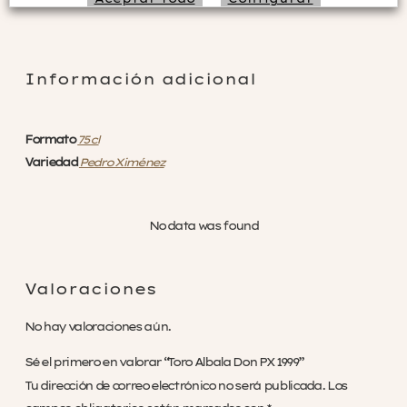
Rechazar no necesarias
Información adicional
Formato
75 cl
Variedad
Pedro Ximénez
No data was found
Valoraciones
No hay valoraciones aún.
Sé el primero en valorar “Toro Albala Don PX 1999”
Tu dirección de correo electrónico no será publicada.
Los