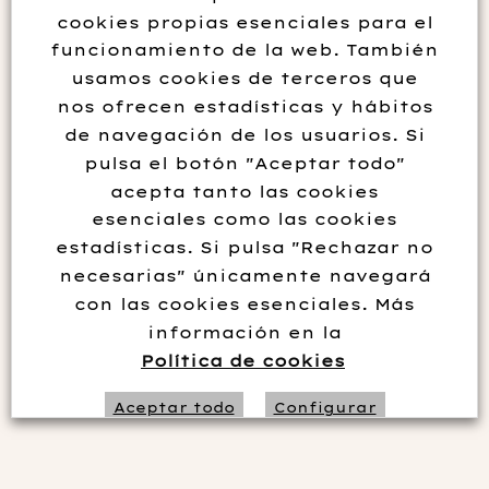
cookies propias esenciales para el
funcionamiento de la web. También
usamos cookies de terceros que
nos ofrecen estadísticas y hábitos
de navegación de los usuarios. Si
pulsa el botón "Aceptar todo"
acepta tanto las cookies
esenciales como las cookies
estadísticas. Si pulsa "Rechazar no
VERMUT 4 XAVOS BLANCO
necesarias" únicamente navegará
con las cookies esenciales. Más
7.50
€
información en la
Política de cookies
Sin existencias
Aceptar todo
Configurar
Rechazar no necesarias