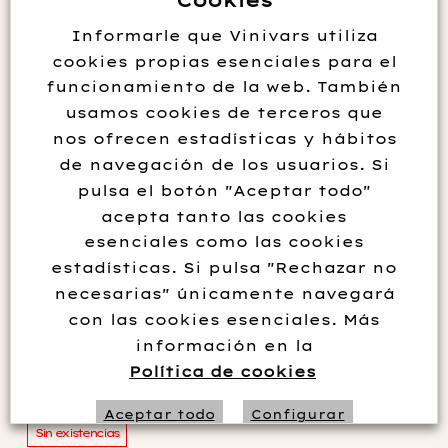
Cookies
Informarle que Vinivars utiliza
cookies propias esenciales para el
funcionamiento de la web. También
usamos cookies de terceros que
nos ofrecen estadísticas y hábitos
de navegación de los usuarios. Si
pulsa el botón "Aceptar todo"
acepta tanto las cookies
esenciales como las cookies
estadísticas. Si pulsa "Rechazar no
VINYA ALFORI BLANCO
necesarias" únicamente navegará
CUBET MACABEO 2017
con las cookies esenciales. Más
información en la
13.95
€
Política de cookies
Aceptar todo
Configurar
Sin existencias