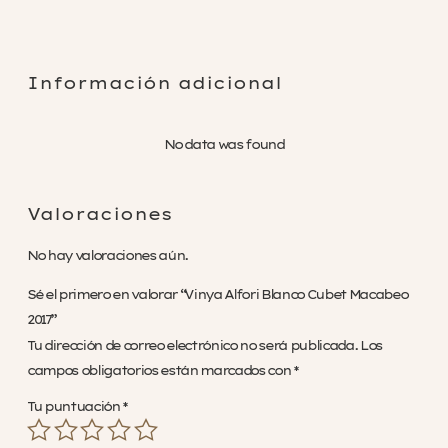
Rechazar no necesarias
Información adicional
No data was found
Valoraciones
No hay valoraciones aún.
Sé el primero en valorar “Vinya Alfori Blanco Cubet Macabeo
2017”
Tu dirección de correo electrónico no será publicada.
Los
campos obligatorios están marcados con
*
Tu puntuación
*