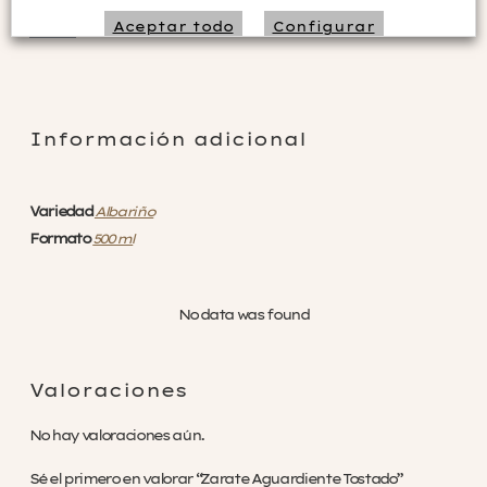
Añadir al carrito
Aceptar todo
Configurar
Rechazar no necesarias
Información adicional
Variedad
Albariño
Formato
500 ml
No data was found
Valoraciones
No hay valoraciones aún.
Sé el primero en valorar “Zarate Aguardiente Tostado”