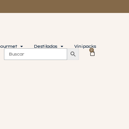
ourmet
Destilados
Vinipacks
0