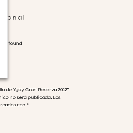
cional
was found
illo de Ygay Gran Reserva 2012”
nico no será publicada.
Los
arcados con
*