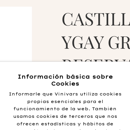
CASTIL
YGAY G
RESERVA
Información básica sobre
280.00
€
Cookies
Informarle que Vinivars utiliza cookies
propias esenciales para el
Añadir al carrito
funcionamiento de la web. También
usamos cookies de terceros que nos
ofrecen estadísticas y hábitos de