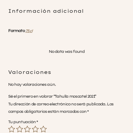
Rechazar no necesarias
Información adicional
Formato
75 cl
No data was found
Valoraciones
No hay valoraciones aún.
Sé el primero en valorar “Tahulla moscatel 2021”
Tu dirección de correo electrónico no será publicada.
Los
campos obligatorios están marcados con
*
Tu puntuación
*