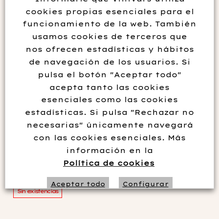
cookies propias esenciales para el
funcionamiento de la web. También
usamos cookies de terceros que
nos ofrecen estadísticas y hábitos
de navegación de los usuarios. Si
pulsa el botón "Aceptar todo"
acepta tanto las cookies
esenciales como las cookies
estadísticas. Si pulsa "Rechazar no
VINYA ALFORI TINTO
necesarias" únicamente navegará
MONASTRELL 2019
con las cookies esenciales. Más
información en la
10.00
€
Política de cookies
Aceptar todo
Configurar
Sin existencias
Rechazar no necesarias