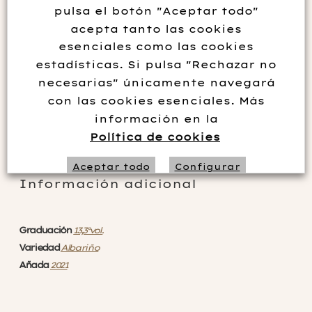
pulsa el botón "Aceptar todo"
evolucionará favorablemente en los próximos 5-10 años. Muy
acepta tanto las cookies
graso y amplio en boca y muy complejo en nariz, con aromas
esenciales como las cookies
intensos.
estadísticas. Si pulsa "Rechazar no
necesarias" únicamente navegará
Añadir al carrito
con las cookies esenciales. Más
información en la
Política de cookies
Aceptar todo
Configurar
Información adicional
Rechazar no necesarias
Graduación
13,3°vol.
Variedad
Albariño
Añada
2021