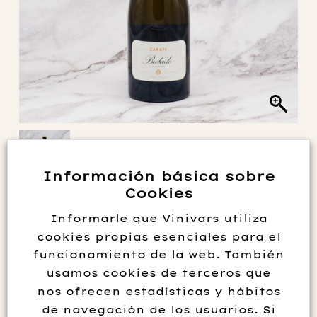
Información básica sobre
Cookies
ZARATE BALADO 2022
Informarle que Vinivars utiliza
cookies propias esenciales para el
38.50
€
funcionamiento de la web. También
usamos cookies de terceros que
nos ofrecen estadísticas y hábitos
Es un ejemplo de los mejores vinos albariños de Salnés. Un
de navegación de los usuarios. Si
vino blanco de guarda que debido a su alta acidez